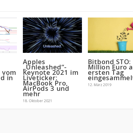
Apples
Bitbond STO:
„Unleashed“-
Million Euro 
e vom
Keynote 2021 im
ersten Tag
d in
Liveticker:
eingesammel
MacBook Pro,
12. März 2019
AirPods 3 und
mehr
18. Oktober 2021