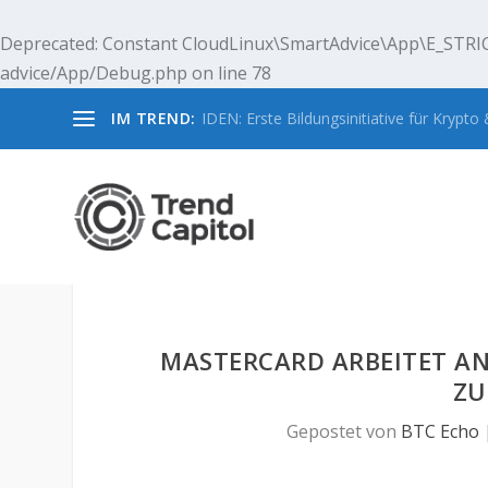
Deprecated
: Constant CloudLinux\SmartAdvice\App\E_STRIC
advice/App/Debug.php
on line
78
IM TREND:
IDEN: Erste Bildungsinitiative für Krypto &
MASTERCARD ARBEITET A
ZU
Gepostet von
BTC Echo