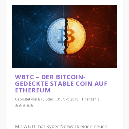
WBTC – DER BITCOIN-
GEDECKTE STABLE COIN AUF
ETHEREUM
Gepostet von
BTC Echo
|
31. Okt. 2018
|
Finanzen
|
Mit WBTC hat Kyber Network einen neuen