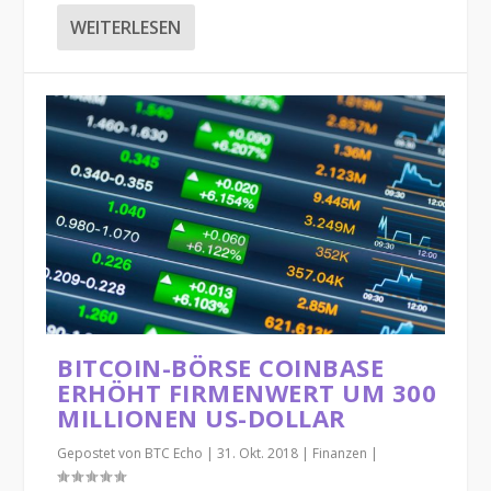
WEITERLESEN
BITCOIN-BÖRSE COINBASE
ERHÖHT FIRMENWERT UM 300
MILLIONEN US-DOLLAR
Gepostet von
BTC Echo
|
31. Okt. 2018
|
Finanzen
|