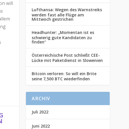
n will
Lufthansa: Wegen des Warnstreiks
ms
werden fast alle Flüge am
allem
Mittwoch gestrichen
ung
Headhunter: „Momentan ist es
schwierig gute Kandidaten zu
s
finden“
Österreichische Post schließt CEE-
Lücke mit Paketdienst in Slowenien
Bitcoin verloren: So will ein Brite
seine 7,500 BTC wiederfinden
ARCHIV
Juli 2022
G
N
Juni 2022