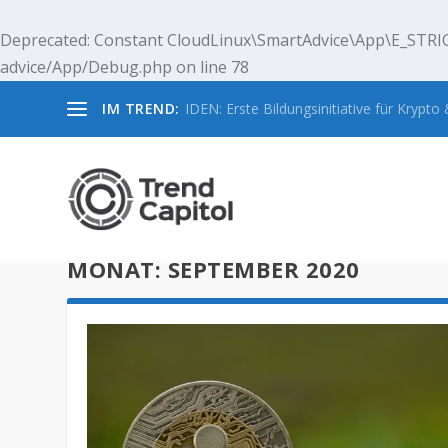
Deprecated
: Constant CloudLinux\SmartAdvice\App\E_STRIC
advice/App/Debug.php
on line
78
IM TREND:
IDEN: Erste Bildungsinitiative für Krypto &
MONAT:
SEPTEMBER 2020