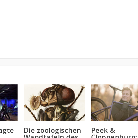
agte
Die zoologischen
Peek &
Wandtafeln des
Cloppenburg: