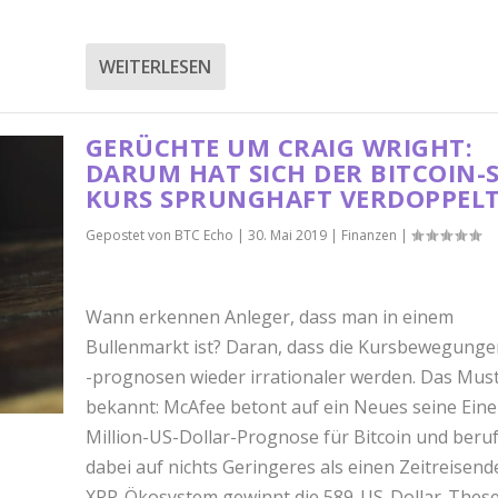
WEITERLESEN
GERÜCHTE UM CRAIG WRIGHT:
DARUM HAT SICH DER BITCOIN-S
KURS SPRUNGHAFT VERDOPPEL
Gepostet von
BTC Echo
|
30. Mai 2019
|
Finanzen
|
Wann erkennen Anleger, dass man in einem
Bullenmarkt ist? Daran, dass die Kursbewegung
-prognosen wieder irrationaler werden. Das Must
bekannt: McAfee betont auf ein Neues seine Eine
Million-US-Dollar-Prognose für Bitcoin und beruf
dabei auf nichts Geringeres als einen Zeitreisend
XRP-Ökosystem gewinnt die 589-US-Dollar-Thes