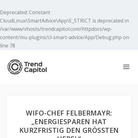
Deprecated
: Constant
CloudLinux\SmartAdvice\App\E_STRICT is deprecated in
/var/www/vhosts/trendcapitol.com/httpdocs/wp-
content/mu-plugins/cl-smart-advice/App/Debug.php
on
line
78
WIFO-CHEF FELBERMAYR:
„ENERGIESPAREN HAT
KURZFRISTIG DEN GRÖSSTEN H