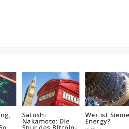
ing,
Satoshi
Wer ist Siem
d
Nakamoto: Die
Energy?
 So
Spur des Bitcoin-