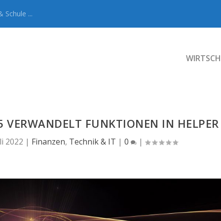
 Schule ...
WIRTSCH
5 VERWANDELT FUNKTIONEN IN HELPER
li 2022
|
Finanzen
,
Technik & IT
|
0
|