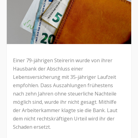
Einer 79-jährigen Steirerin wurde von ihrer
Hausbank der Abschluss einer
Lebensversicherung mit 35-jähriger Laufzeit
empfohlen. Dass Auszahlungen frühestens
nach zehn Jahren ohne steuerliche Nachteile
möglich sind, wurde ihr nicht gesagt. Mithilfe
der Arbeiterkammer klagte sie die Bank. Laut
dem nicht rechtskräftigen Urteil wird ihr der
Schaden ersetzt.