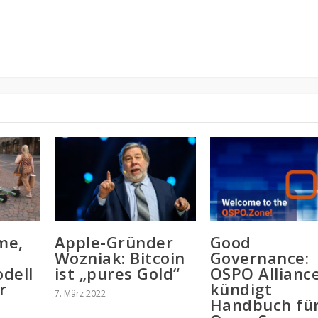
ime,
Apple-Gründer
Good
Wozniak: Bitcoin
Governance:
dell
ist „pures Gold“
OSPO Allianc
r
kündigt
7. März 2022
Handbuch fü