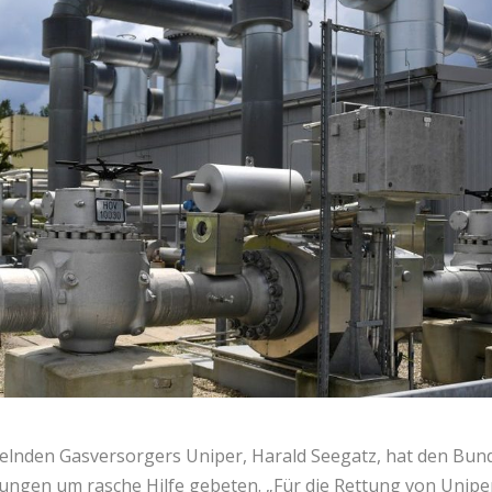
selnden Gasversorgers Uniper, Harald Seegatz, hat den Bun
ngen um rasche Hilfe gebeten. „Für die Rettung von Unipe