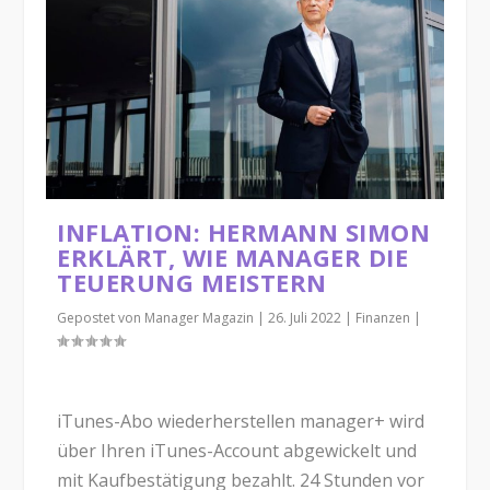
INFLATION: HERMANN SIMON
ERKLÄRT, WIE MANAGER DIE
TEUERUNG MEISTERN
Gepostet von
Manager Magazin
|
26. Juli 2022
|
Finanzen
|
iTunes-Abo wiederherstellen manager+ wird
über Ihren iTunes-Account abgewickelt und
mit Kaufbestätigung bezahlt. 24 Stunden vor