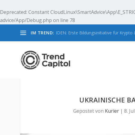
Deprecated
: Constant CloudLinux\SmartAdvice\App\E_STRIC
advice/App/Debug.php
on line
78
IM TREND:
IDEN: Erste Bildungsinitiative für Krypto &
UKRAINISCHE B
Gepostet von
Kurier
|
8. Ju