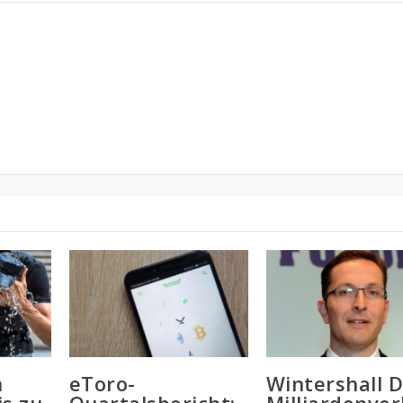
n
eToro-
Wintershall D