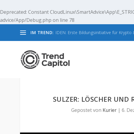
Deprecated
: Constant CloudLinux\SmartAdvice\App\E_STRIC
advice/App/Debug.php
on line
78
IM TREND:
IDEN: Erste Bildungsinitiative für Krypto &
SULZER: LÖSCHER UND 
Gepostet von
Kurier
|
6. De