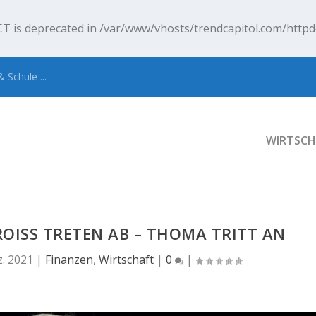
T is deprecated in
/var/www/vhosts/trendcapitol.com/httpd
 Schule ...
WIRTSCH
ROISS TRETEN AB – THOMA TRITT AN
z. 2021
|
Finanzen
,
Wirtschaft
|
0
|