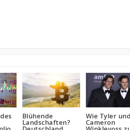
 des
Blühende
Wie Tyler un
Landschaften?
Cameron
olio
Deutschland
Winklevoss z