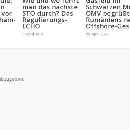
die:
Wie und wo führt
Gasfeld im
en
man das nächste
Schwarzen Me
 vor
STO durch? Das
OMV begrüßt
hain-
Regulierungs-
Rumäniens n
ECHO
Offshore-Ges
8. April 2019
20. April 2022
abzugeben.