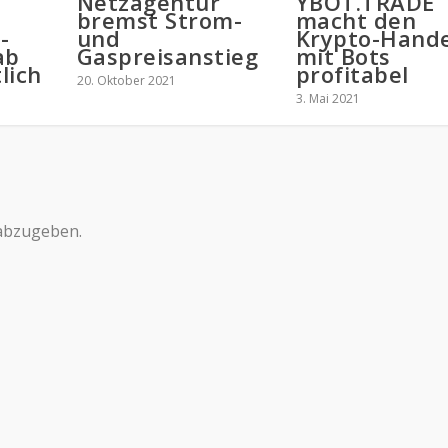
Netzagentur
YBOT.TRADE
bremst Strom-
macht den
-
und
Krypto-Hande
ab
Gaspreisanstieg
mit Bots
lich
profitabel
20. Oktober 2021
3. Mai 2021
abzugeben.