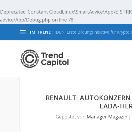
Deprecated
: Constant CloudLinux\SmartAdvice\App\E_STRIC
advice/App/Debug.php
on line
78
IM TREND:
IDEN: Erste Bildungsinitiative für Krypto &
RENAULT: AUTOKONZERN S
ADA-HERS
Gepostet von
Manager Magazin