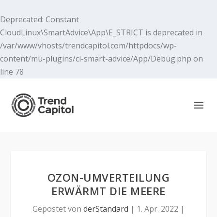
Deprecated
: Constant
CloudLinux\SmartAdvice\App\E_STRICT is deprecated in
/var/www/vhosts/trendcapitol.com/httpdocs/wp-
content/mu-plugins/cl-smart-advice/App/Debug.php
on
line
78
OZON-UMVERTEILUNG
ERWÄRMT DIE MEERE
Gepostet von
derStandard
|
1. Apr. 2022
|