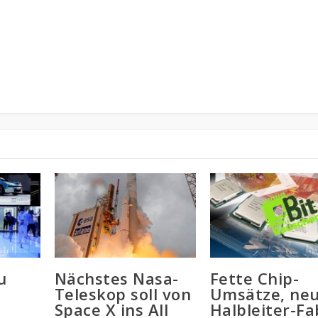
u
Nächstes Nasa-
Fette Chip-
Teleskop soll von
Umsätze, ne
Space X ins All
Halbleiter-Fa