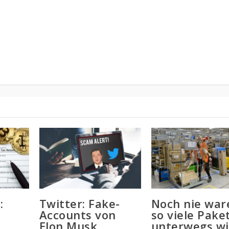
:
Twitter: Fake-
Noch nie war
Accounts von
so viele Pake
s
Elon Musk
unterwegs w