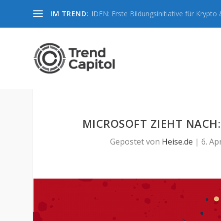
IM TREND:
IDEN: Erste Bildungsinitiative für Krypto &
MICROSOFT ZIEHT NACH:
Gepostet von
Heise.de
|
6. Ap