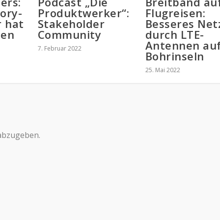
ers:
Podcast „Die
Breitband au
ory-
Produktwerker“:
Flugreisen:
 hat
Stakeholder
Besseres Net
ien
Community
durch LTE-
Antennen au
7. Februar 2022
Bohrinseln
25. Mai 2022
abzugeben.