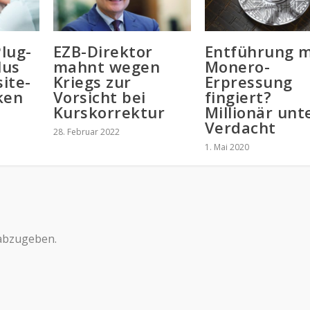
lug-
EZB-Direktor
Entführung m
lus
mahnt wegen
Monero-
ite-
Kriegs zur
Erpressung
ken
Vorsicht bei
fingiert?
Kurskorrektur
Millionär unt
Verdacht
28. Februar 2022
1. Mai 2020
abzugeben.