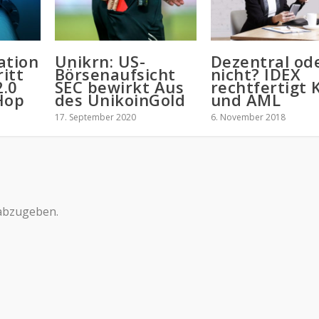
ation
Unikrn: US-
Dezentral od
ritt
Börsenaufsicht
nicht? IDEX
2.0
SEC bewirkt Aus
rechtfertigt 
Hop
des UnikoinGold
und AML
17. September 2020
6. November 2018
abzugeben.