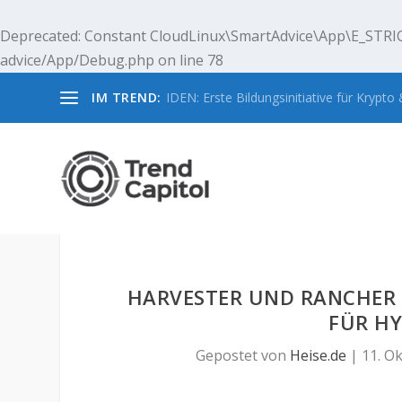
Deprecated
: Constant CloudLinux\SmartAdvice\App\E_STRIC
advice/App/Debug.php
on line
78
IM TREND:
IDEN: Erste Bildungsinitiative für Krypto &
HARVESTER UND RANCHER 
FÜR HY
Gepostet von
Heise.de
|
11. Ok