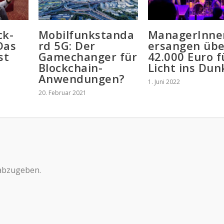
ck-
Mobilfunkstanda
ManagerInne
Das
rd 5G: Der
ersangen übe
st
Gamechanger für
42.000 Euro f
Blockchain-
Licht ins Dun
Anwendungen?
1. Juni 2022
20. Februar 2021
abzugeben.