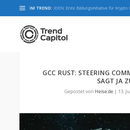
IM TREND:
IDEN: Erste Bildungsinitiative für Krypto &
GCC RUST: STEERING CO
SAGT JA 
Gepostet von
Heise.de
|
13. Ju