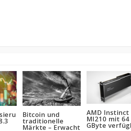
AMD Instinct
sieru
Bitcoin und
MI210 mit 64
8.3
traditionelle
GByte verfüg
Märkte – Erwacht