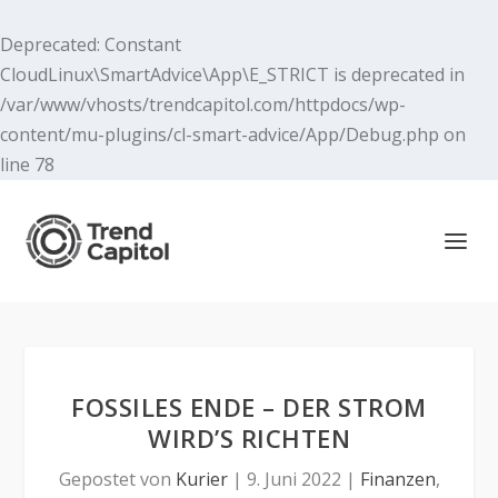
Deprecated
: Constant
CloudLinux\SmartAdvice\App\E_STRICT is deprecated in
/var/www/vhosts/trendcapitol.com/httpdocs/wp-
content/mu-plugins/cl-smart-advice/App/Debug.php
on
line
78
FOSSILES ENDE – DER STROM
WIRD’S RICHTEN
Gepostet von
Kurier
|
9. Juni 2022
|
Finanzen
,