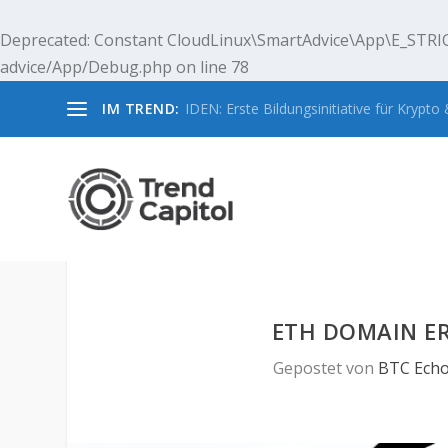
Deprecated
: Constant CloudLinux\SmartAdvice\App\E_STRIC
advice/App/Debug.php
on line
78
IM TREND:
IDEN: Erste Bildungsinitiative für Krypto &
ETH DOMAIN ER
Gepostet von
BTC Ech