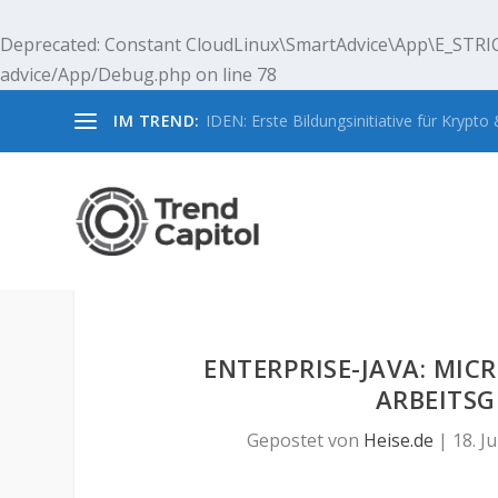
Deprecated
: Constant CloudLinux\SmartAdvice\App\E_STRIC
advice/App/Debug.php
on line
78
IM TREND:
IDEN: Erste Bildungsinitiative für Krypto &
ENTERPRISE-JAVA: MICR
ARBEITSG
Gepostet von
Heise.de
|
18. Ju