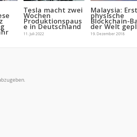
Tesla macht zwei
Malaysia: Ers
ese
Wochen
physische
z
Produktionspaus
Blockchain-B
eg
e in Deutschland
der Welt gep
ahr
11. Juli 2022
19. Dezember 2018
abzugeben.