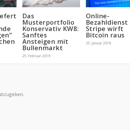
iefert
Das
Online-
Musterportfolio
Bezahldienst
nde
Konservativ KW8:
Stripe wirft
gen“
Sanftes
Bitcoin raus
achen
Ansteigen mit
25. Januar 2018
Bullenmarkt
25. Februar 2019
abzugeben.