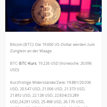
Bitcoin (BTC): Die 19.000 US-Dollar werden zum
Zünglein an der Waage
BTC-
BTC-Kurs
: 19.226 USD (Vorwoche: 20.096
USD)
Kurzfristige Widerstände/Ziele: 19.881/20.036
USD, 20.547 USD, 21.006 USD, 21.373 USD,
21.892 USD, 22.128 USD, 22.834/23.289
USD,24.291 USD, 25.498 USD, 26.170 USD,