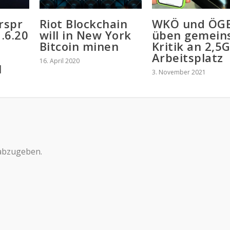
rspr
Riot Blockchain
WKÖ und ÖG
1.6.20
will in New York
üben gemein
Bitcoin minen
Kritik an 2,5
Arbeitsplatz
16. April 2020
l
3. November 2021
abzugeben.