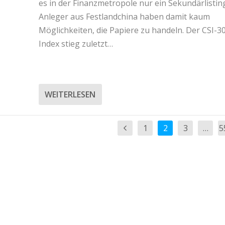
es in der Finanzmetropole nur ein Sekundärlistin
Anleger aus Festlandchina haben damit kaum
Möglichkeiten, die Papiere zu handeln. Der CSI-3
Index stieg zuletzt…
WEITERLESEN
1
2
3
…
5