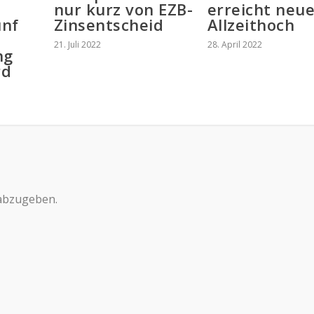
nur kurz von EZB-
erreicht neu
ünf
Zinsentscheid
Allzeithoch
21. Juli 2022
28. April 2022
ng
rd
abzugeben.